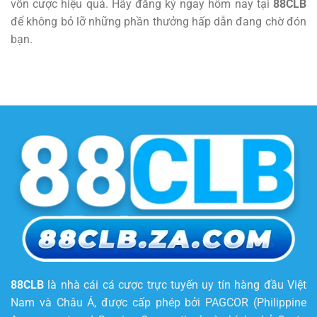
vốn cược hiệu quả. Hãy đăng ký ngay hôm nay tại
88CLB
để không bỏ lỡ những phần thưởng hấp dẫn đang chờ đón
bạn.
88CLB
là nhà cái cá cược trực tuyến uy tín hàng đầu Việt
Nam và Châu Á, được cấp phép bởi PAGCOR (Philippine