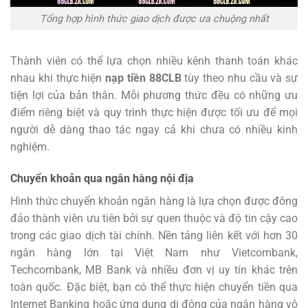
Tổng hợp hình thức giao dịch được ưa chuộng nhất
Thành viên có thể lựa chọn nhiều kênh thanh toán khác
nhau khi thực hiện
nạp tiền 88CLB
tùy theo nhu cầu và sự
tiện lợi của bản thân. Mỗi phương thức đều có những ưu
điểm riêng biệt và quy trình thực hiện được tối ưu để mọi
người dễ dàng thao tác ngay cả khi chưa có nhiều kinh
nghiệm.
Chuyển khoản qua ngân hàng nội địa
Hình thức chuyển khoản ngân hàng là lựa chọn được đông
đảo thành viên ưu tiên bởi sự quen thuộc và độ tin cậy cao
trong các giao dịch tài chính. Nền tảng liên kết với hơn 30
ngân hàng lớn tại Việt Nam như Vietcombank,
Techcombank, MB Bank và nhiều đơn vị uy tín khác trên
toàn quốc. Đặc biệt, bạn có thể thực hiện chuyển tiền qua
Internet Banking hoặc ứng dụng di động của ngân hàng vô