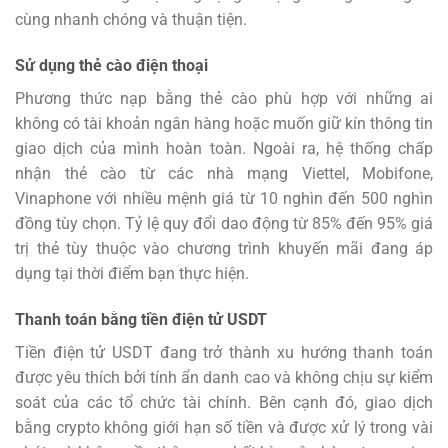
cùng nhanh chóng và thuận tiện.
Sử dụng thẻ cào điện thoại
Phương thức nạp bằng thẻ cào phù hợp với những ai
không có tài khoản ngân hàng hoặc muốn giữ kín thông tin
giao dịch của mình hoàn toàn. Ngoài ra, hệ thống chấp
nhận thẻ cào từ các nhà mạng Viettel, Mobifone,
Vinaphone với nhiều mệnh giá từ 10 nghìn đến 500 nghìn
đồng tùy chọn. Tỷ lệ quy đổi dao động từ 85% đến 95% giá
trị thẻ tùy thuộc vào chương trình khuyến mãi đang áp
dụng tại thời điểm bạn thực hiện.
Thanh toán bằng tiền điện tử USDT
Tiền điện tử USDT đang trở thành xu hướng thanh toán
được yêu thích bởi tính ẩn danh cao và không chịu sự kiểm
soát của các tổ chức tài chính. Bên cạnh đó, giao dịch
bằng crypto không giới hạn số tiền và được xử lý trong vài