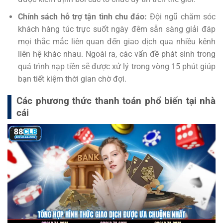
Chính sách hỗ trợ tận tình chu đáo:
Đội ngũ chăm sóc
khách hàng túc trực suốt ngày đêm sẵn sàng giải đáp
mọi thắc mắc liên quan đến giao dịch qua nhiều kênh
liên hệ khác nhau. Ngoài ra, các vấn đề phát sinh trong
quá trình nạp tiền sẽ được xử lý trong vòng 15 phút giúp
bạn tiết kiệm thời gian chờ đợi.
Các phương thức thanh toán phổ biến tại nhà
cái