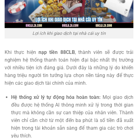
Lợi ích khi giao dịch tại nhà cái uy tín
Khi thực hiện
nạp tiền 88CLB
, thành viên sẽ được trải
nghiệm hệ thống thanh toán hiện đại bậc nhất thị trường
với nhiều tiện ích đáng giá. Dưới đây là những lý do khiến
hàng triệu người tin tưởng lựa chọn nền tảng này để thực
hiện các giao dịch tài chính của mình.
Hệ thống xử lý tự động hóa hoàn toàn:
Mọi giao dịch
đều được hệ thống AI thông minh xử lý trong thời gian
thực mà không cần sự can thiệp của nhân viên. Thành
viên chỉ cần chờ từ một đến ba phút là số tiền đã xuất
hiện trong tài khoản sẵn sàng để tham gia các trò chơi
yêu thích.