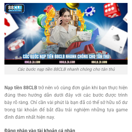
Các bước nạp tiền 88CLB nhanh chóng cho tân thủ
Nạp tiền 88CLB
trở nên vô cùng đơn giản khi bạn thực hiện
đúng theo hướng dẫn dưới đây với các bước được trình
bày rõ ràng. Chỉ cần vài phút là bạn đã có thể sở hữu số dư
trong tài khoản để bắt đầu trải nghiệm những tựa game
đình đám nhất hiện nay.
Đăng nhập vào tài khoản cá nhân