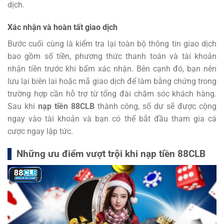
dịch.
Xác nhận và hoàn tất giao dịch
Bước cuối cùng là kiểm tra lại toàn bộ thông tin giao dịch
bao gồm số tiền, phương thức thanh toán và tài khoản
nhận tiền trước khi bấm xác nhận. Bên cạnh đó, bạn nên
lưu lại biên lai hoặc mã giao dịch để làm bằng chứng trong
trường hợp cần hỗ trợ từ tổng đài chăm sóc khách hàng.
Sau khi
nạp tiền 88CLB
thành công, số dư sẽ được cộng
ngay vào tài khoản và bạn có thể bắt đầu tham gia cá
cược ngay lập tức.
Những ưu điểm vượt trội khi nạp tiền 88CLB