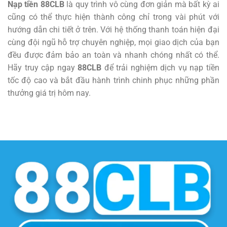
Nạp tiền 88CLB
là quy trình vô cùng đơn giản mà bất kỳ ai
cũng có thể thực hiện thành công chỉ trong vài phút với
hướng dẫn chi tiết ở trên. Với hệ thống thanh toán hiện đại
cùng đội ngũ hỗ trợ chuyên nghiệp, mọi giao dịch của bạn
đều được đảm bảo an toàn và nhanh chóng nhất có thể.
Hãy truy cập ngay
88CLB
để trải nghiệm dịch vụ nạp tiền
tốc độ cao và bắt đầu hành trình chinh phục những phần
thưởng giá trị hôm nay.